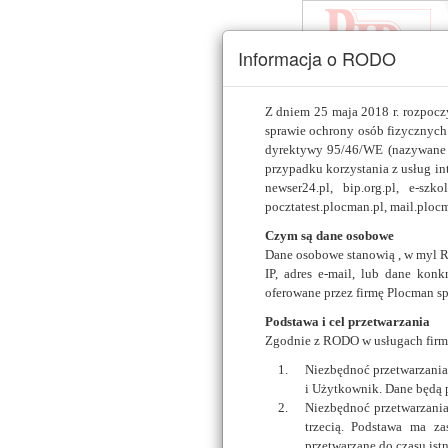
Informacja o RODO
Jednostki samorządu t
Z dniem 25 maja 2018 r. rozpocz
sprawie ochrony osób fizycznyc
Jednostki samorządu
dyrektywy 95/46/WE (nazywane 
terytorialnego
przypadku korzystania z usług int
newser24.pl, bip.org.pl, e-sz
Inne instytucje
pocztatest.plocman.pl, mail.ploc
Czym są dane osobowe
Podstawy prawne Biul
Dane osobowe stanowią , w myl R
Informacji Publicznej
IP, adres e-mail, lub dane konk
oferowane przez firmę Plocman sp
Program pilotażowy
Wdrożenia wzorcowe
Podstawa i cel przetwarzania
Zgodnie z RODO w usługach firmy
Wymagania w zakresie
bezpieczeństwa serwis
Niezbędnoć przetwarzania 
Realizacja wymogów
i Użytkownik. Dane będą p
rozporządzenia
Niezbędnoć przetwarzania
Opis rozwiązania
trzecią. Podstawa ma z
przetwarzane do czasu ist