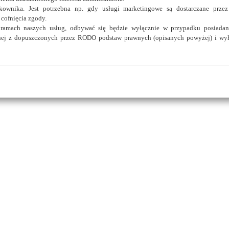
ownika. Jest potrzebna np. gdy usługi marketingowe są dostarczane przez
nu
cofnięcia zgody.
 ramach naszych usług, odbywać się będzie wyłącznie w przypadku posiadan
dnej z dopuszczonych przez RODO podstaw prawnych (opisanych powyżej) i wy
Płock Portal Plocman
Sp. z o.o.