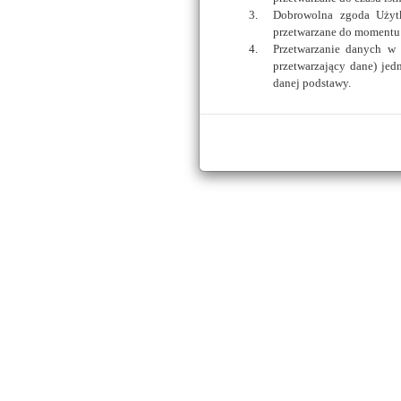
Oferta wdrożenia
Dobrowolna zgoda Użytk
Wersje testowe biulety
przetwarzane do momentu 
O firmie Plocman
Przetwarzanie danych w
Kontakt z nami
przetwarzający dane) je
danej podstawy.