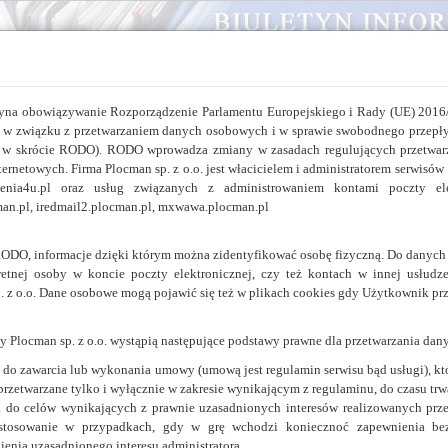
erytorialnego
yna obowiązywanie Rozporządzenie Parlamentu Europejskiego i Rady (UE) 2016/
h w związku z przetwarzaniem danych osobowych i w sprawie swobodnego przepły
w skrócie RODO). RODO wprowadza zmiany w zasadach regulujących przetwar
Jednostki samorządu terytorialnego:
ernetowych. Firma Plocman sp. z o.o. jest włacicielem i administratorem serwisów 
kolenia4u.pl oraz usług związanych z administrowaniem kontami poczty elek
Samorządy gminne
man.pl, iredmail2.plocman.pl, mxwawa.plocman.pl
wyświetl:
alfabetycznie
,
wg województw
,
wg powiatów
Samorządy powiatowe
etynu
ODO, informacje dzięki którym można zidentyfikować osobę fizyczną. Do danych o
wyświetl:
alfabetycznie
,
wg województw
,
wg powiatów
retnej osoby w koncie poczty elektronicznej, czy też kontach w innej usłudze
. z o.o. Dane osobowe mogą pojawić się też w plikach cookies gdy Użytkownik prz
 Plocman sp. z o.o. wystąpią następujące podstawy prawne dla przetwarzania dan
u BIP
do zawarcia lub wykonania umowy (umową jest regulamin serwisu bąd usługi), któr
rzetwarzane tylko i wyłącznie w zakresie wynikającym z regulaminu, do czasu tr
 do celów wynikających z prawnie uzasadnionych interesów realizowanych przez
astosowanie w przypadkach, gdy w grę wchodzi koniecznoć zapewnienia bez
nienia uzasadnionego interesu administratora.