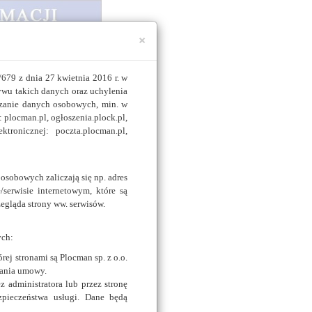
×
679 z dnia 27 kwietnia 2016 r. w
wu takich danych oraz uchylenia
zanie danych osobowych, min. w
: plocman.pl, ogłoszenia.plock.pl,
tronicznej: poczta.plocman.pl,
sobowych zaliczają się np. adres
/serwisie internetowym, które są
egląda strony ww. serwisów.
ych:
ej stronami są Plocman sp. z o.o.
wania umowy.
 administratora lub przez stronę
pieczeństwa usługi. Dane będą